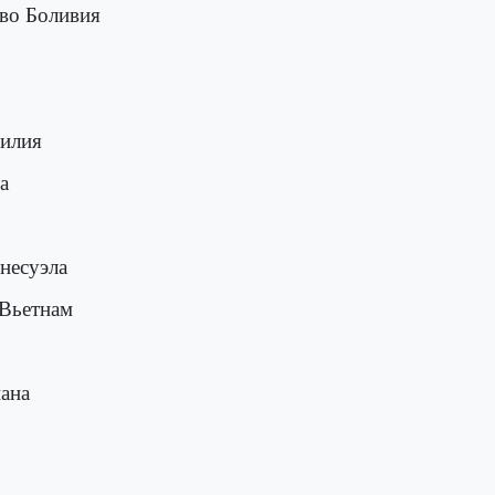
во Боливия
зилия
а
несуэла
 Вьетнам
йана