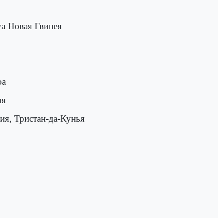
уа Новая Гвинея
оа
ия
ния, Тристан-да-Кунья