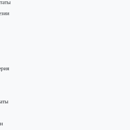
таты
езии
ерия
раты
ан