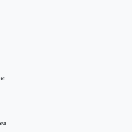
ия
ова