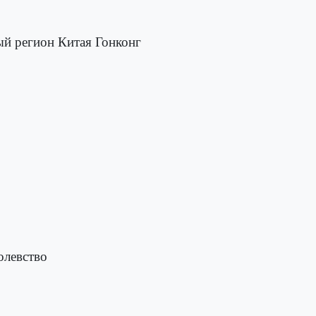
й регион Китая Гонконг
олевство