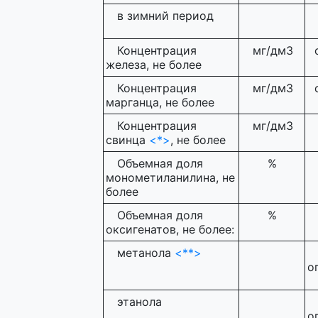
в зимний период
Концентрация
мг/дм3
железа, не более
Концентрация
мг/дм3
марганца, не более
Концентрация
мг/дм3
свинца
<*>
, не более
Объемная доля
%
монометиланилина, не
более
Объемная доля
%
оксигенатов, не более:
метанола
<**>
о
этанола
о