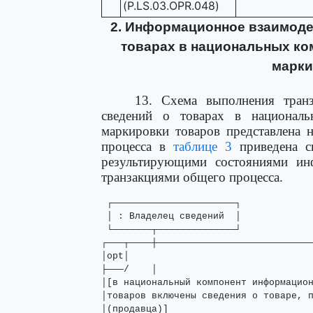
(P.LS.03.OPR.048)
2. Информационное взаимоде
товарах в национальных к
марки
13. Схема выполнения тран
сведений о товарах в национал
маркировки товаров представлена 
процесса в
таблице 3
приведена с
результирующими состояниями ин
транзакциями общего процесса.
 ┌──────────────────────┐             
 │ : Владелец сведений  │             
 └───────┬──────────────┘             
┌───┬────┼────────────────────────────
│opt│                                 
├───/    │                            
│[в национальный компонент информацион
│товаров включены сведения о товаре, п
│(продавца)]                          