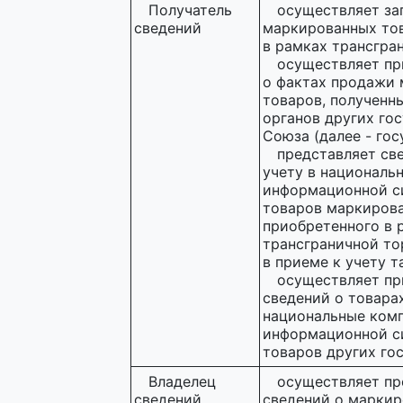
Получатель
осуществляет за
сведений
маркированных тов
в рамках трансгра
осуществляет пр
о фактах продажи
товаров, полученн
органов других гос
Союза (далее - гос
представляет св
учету в националь
информационной с
товаров маркирова
приобретенного в 
трансграничной то
в приеме к учету т
осуществляет пр
сведений о товара
национальные ком
информационной с
товаров других го
Владелец
осуществляет пр
сведений
сведений о маркир