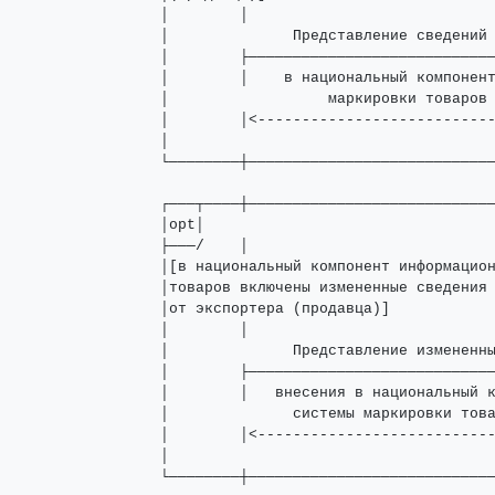
│        │                            
│              Представление сведений 
│        ├────────────────────────────
│        │    в национальный компонент
│                  маркировки товаров 
│        │<---------------------------
│                                     
└────────┼────────────────────────────
┌───┬────┼────────────────────────────
│opt│                                 
├───/    │                            
│[в национальный компонент информацион
│товаров включены измененные сведения 
│от экспортера (продавца)]            
│        │                            
│              Представление измененны
│        ├────────────────────────────
│        │   внесения в национальный к
│              системы маркировки това
│        │<---------------------------
│                                     
└────────┼───────────────────────────