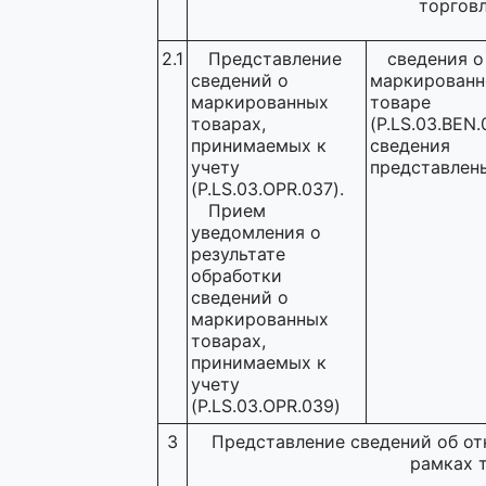
торговл
2.1
Представление
сведения о
сведений о
маркирован
маркированных
товаре
товарах,
(P.LS.03.BEN.
принимаемых к
сведения
учету
представлен
(P.LS.03.OPR.037).
Прием
уведомления о
результате
обработки
сведений о
маркированных
товарах,
принимаемых к
учету
(P.LS.03.OPR.039)
3
Представление сведений об от
рамках т