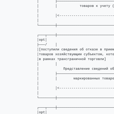
│        ├────────────────────────────
│        │           товаров к учету (
│                                     
│        │<---------------------------
│                                     
└────────┼────────────────────────────
┌───┬────┼────────────────────────────
│opt│                                 
├───/    │                            
│[поступили сведения об отказе в прием
│товаров хозяйствующим субъектом, кото
│в рамках трансграничной торговли]    
│        │                            
│            Представление сведений об
│        ├────────────────────────────
│        │        маркированных товаро
│                                     
│        │<---------------------------
│                                     
└────────┼────────────────────────────
┌───┬────┼────────────────────────────
│opt│                                 