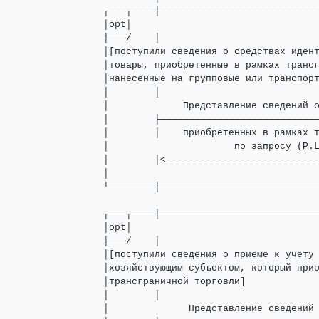
┌───┬────┼────────────────────────────
│opt│                                 
├───/    │                            
│[поступили сведения о средствах идент
│товары, приобретенные в рамках трансг
│нанесенные на групповые или транспорт
│        │                            
│             Представление сведений о
│        ├────────────────────────────
│        │    приобретенных в рамках т
│                      по запросу (P.L
│        │<---------------------------
│                                     
└────────┼────────────────────────────
┌───┬────┼────────────────────────────
│opt│                                 
├───/    │                            
│[поступили сведения о приеме к учету 
│хозяйствующим субъектом, который прио
│трансграничной торговли]             
│        │                            
│              Представление сведений 