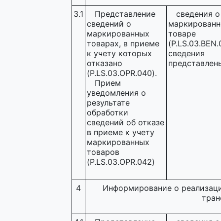
3.1
Представление
сведения о
сведений о
маркирован
маркированных
товаре
товарах, в приеме
(P.LS.03.BEN.
к учету которых
сведения
отказано
представлен
(P.LS.03.OPR.040).
Прием
уведомления о
результате
обработки
сведений об отказе
в приеме к учету
маркированных
товаров
(P.LS.03.OPR.042)
4
Информирование о реализаци
тран