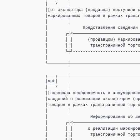
├───/    │                            
│[от экспортера (продавца) поступили с
│маркированных товаров в рамках трансг
│        │                            
│              Представление сведений 
│       ┌┤<───────────────────────────
│       │ │      (продавцом) маркирова
│       │││       трансграничной торго
│       └┼┘---------------------------
│                                     
└────────┼────────────────────────────
┌───┬────┼────────────────────────────
│opt│                                 
├───/    │                            
│[возникла необходимость в аннулирован
│сведений о реализации экспортером (пр
│товаров в рамках трансграничной торго
│        │                            
│                 Информирование об ан
│       ┌┤<───────────────────────────
│       │ │      о реализации маркиров
│       │││       трансграничной торго