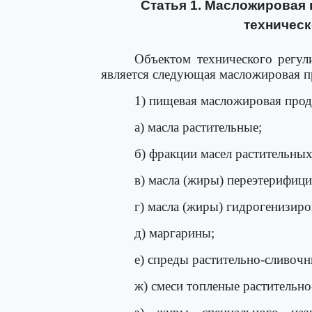
Статья 1. Масложировая
техническ
Объектом технического регул
является следующая масложировая п
1) пищевая масложировая прод
а) масла растительные;
б) фракции масел растительных
в) масла (жиры) переэтерифи
г) масла (жиры) гидрогенизир
д) маргарины;
е) спреды растительно-сливоч
ж) смеси топленые растительн