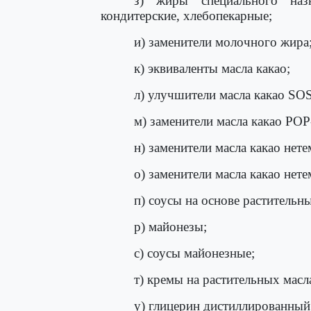
з) жиры специального наз
кондитерские, хлебопекарные;
и) заменители молочного жира
к) эквиваленты масла какао;
л) улучшители масла какао SOS
м) заменители масла какао POP
н) заменители масла какао нет
о) заменители масла какао нет
п) соусы на основе растительны
р) майонезы;
с) соусы майонезные;
т) кремы на растительных масл
у) глицерин дистиллированный