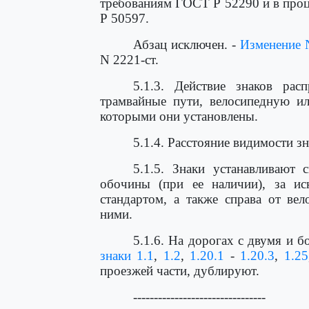
требованиям ГОСТ Р 52290 и в проц
Р 50597.
Абзац исключен. -
Изменение 
N 2221-ст.
5.1.3. Действие знаков рас
трамвайные пути, велосипедную и
которыми они установлены.
5.1.4. Расстояние видимости з
5.1.5. Знаки устанавливают 
обочины (при ее наличии), за ис
стандартом, а также справа от ве
ними.
5.1.6. На дорогах с двумя и 
знаки 1.1
,
1.2
,
1.20.1
-
1.20.3
,
1.25
проезжей части, дублируют.
--------------------------------