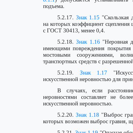
подъема.
5.2.17.
Знак 1.15
"Скользкая д
на которых коэффициент сцепления 
с ГОСТ 30413, менее 0,4.
5.2.18.
Знак 1.16
"Неровная до
имеющими повреждения покрытия (
мостовыми сооружениями, волн
транспортных средств с разрешенно
5.2.19.
Знак 1.17
"Искусст
искусственной неровностью для при
В случаях, если расстояни
неровностями составляет не боле
искусственной неровностью.
5.2.20.
Знак 1.18
"Выброс грав
которых возможен выброс гравия, ще
5.2.21.
Знак 1.19
"Опасная обоч