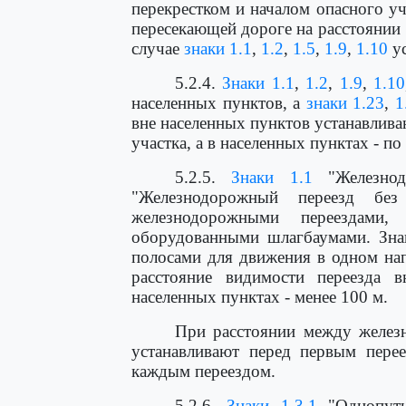
перекрестком и началом опасного уч
пересекающей дороге на расстоянии 5
случае
знаки 1.1
,
1.2
,
1.5
,
1.9
,
1.10
ус
5.2.4.
Знаки 1.1
,
1.2
,
1.9
,
1.10
населенных пунктов, а
знаки 1.23
,
1
вне населенных пунктов устанавливаю
участка, а в населенных пунктах - по
5.2.5.
Знаки 1.1
"Железнод
"Железнодорожный переезд без
железнодорожными переездами,
оборудованными шлагбаумами. Зна
полосами для движения в одном нап
расстояние видимости переезда 
населенных пунктах - менее 100 м.
При расстоянии между желез
устанавливают перед первым перее
каждым переездом.
5.2.6.
Знаки 1.3.1
"Однопутн