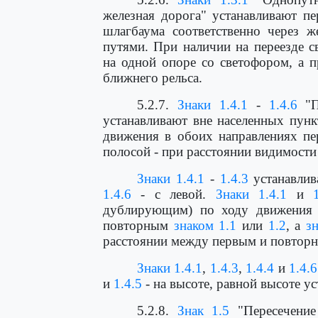
железная дорога" устанавливают п
шлагбаума соответственно через 
путями. При наличии на переезде с
на одной опоре со светофором, а п
ближнего рельса.
5.2.7.
Знаки 1.4.1
-
1.4.6
"П
устанавливают вне населенных пунк
движения в обоих направлениях пе
полосой - при расстоянии видимости 
Знаки 1.4.1
-
1.4.3
устанавлив
1.4.6
- с левой.
Знаки 1.4.1
и
дублирующим) по ходу движени
повторным
знаком 1.1
или
1.2
, а
з
расстоянии между первым и повто
Знаки 1.4.1
,
1.4.3
,
1.4.4
и
1.4.6
и
1.4.5
- на высоте, равной высоте у
5.2.8.
Знак 1.5
"Пересечение