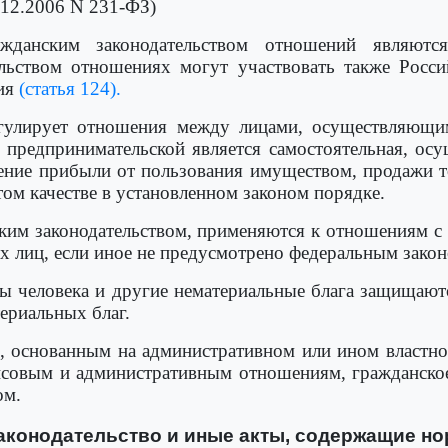
.12.2006 N 231-ФЗ)
ажданским законодательством отношений являют
льством отношениях могут участвовать также Росси
ния
(статья 124).
егулирует отношения между лицами, осуществляющи
о предпринимательской является самостоятельная, осу
чение прибыли от пользования имуществом, продажи т
том качестве в установленном законом порядке.
ким законодательством, применяются к отношениям с 
 лиц, если иное не предусмотрено федеральным закон
ы человека и другие нематериальные блага защищаютс
териальных благ.
 основанным на административном или ином властно
совым и административным отношениям, гражданское 
ом.
законодательство и иные акты, содержащие н