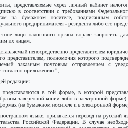
нты, представляемые через личный кабинет налогоп
дписью в соответствии с требованиями Федерально
там на бумажном носителе, подписанным собств
уального предпринимателя - резидента либо его предс
тное лицо налогового органа вправе запросить дл
шим их лицам.
дставляемый непосредственно представителем юридиче
го представителем, полномочия которого подтвержде
яемый заказным почтовым отправлением с уведо
е согласно приложению.";
ей редакции:
представляются в той форме, в которой представл
разом заверенной копии либо в электронной форме).
ормах (на бумажном носителе и в электронной форме)
ностранном языке, прилагается перевод на русский 
ательства Российской Федерации. В случае необхо