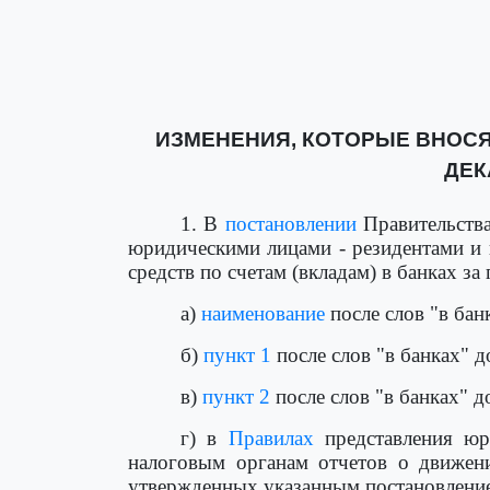
ИЗМЕНЕНИЯ, КОТОРЫЕ ВНОСЯ
ДЕКА
1. В
постановлении
Правительства
юридическими лицами - резидентами и
средств по счетам (вкладам) в банках з
а)
наименование
после слов "в ба
б)
пункт 1
после слов "в банках" 
в)
пункт 2
после слов "в банках" 
г) в
Правилах
представления юр
налоговым органам отчетов о движени
утвержденных указанным постановлени