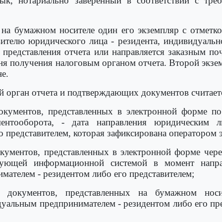
зык, нотариально заверенный в соответствии с треб
а на бумажном носителе один его экземпляр с отметк
вителю юридического лица - резидента, индивидуаль
ь представления отчета или направляется заказным п
дня получения налоговым органом отчета. Второй экз
е.
й орган отчета и подтверждающих документов считает
окументов, представленных в электронной форме по
ментооборота, - дата направления юридическим 
о представителем, которая зафиксирована оператором
кументов, представленных в электронной форме чере
ствующей информационной системой в момент напр
ателем - резидентом либо его представителем;
документов, представленных на бумажном носит
уальным предпринимателем - резидентом либо его пред