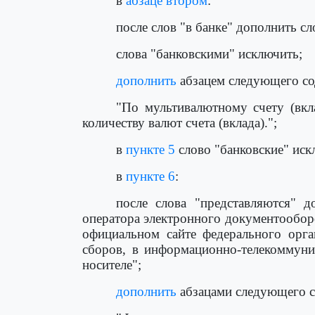
в
абзаце втором
:
после слов "в банке" дополнить с
слова "банковскими" исключить;
дополнить
абзацем следующего со
"По мультивалютному счету (вкла
количеству валют счета (вклада).";
в
пункте 5
слово "банковские" иск
в
пункте 6
:
после слова "представляются" 
оператора электронного документообор
официальном сайте федерального орга
сборов, в информационно-телекоммуни
носителе";
дополнить
абзацами следующего с