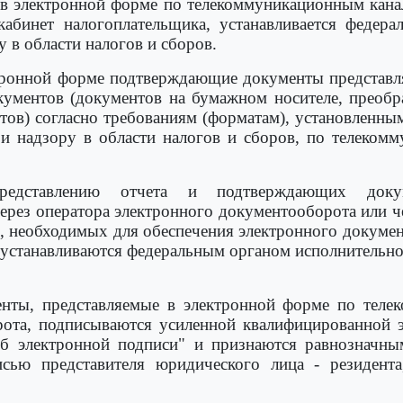
 в электронной форме по телекоммуникационным канал
абинет налогоплательщика, устанавливается федера
в области налогов и сборов.
ктронной форме подтверждающие документы представл
кументов (документов на бумажном носителе, преоб
итов) согласно требованиям (форматам), установленн
и надзору в области налогов и сборов, по телекомм
представлению отчета и подтверждающих док
ерез оператора электронного документооборота или ч
 необходимых для обеспечения электронного докумен
 устанавливаются федеральным органом исполнительн
нты, представляемые в электронной форме по телек
рота, подписываются усиленной квалифицированной э
 электронной подписи" и признаются равнозначны
сью представителя юридического лица - резидента