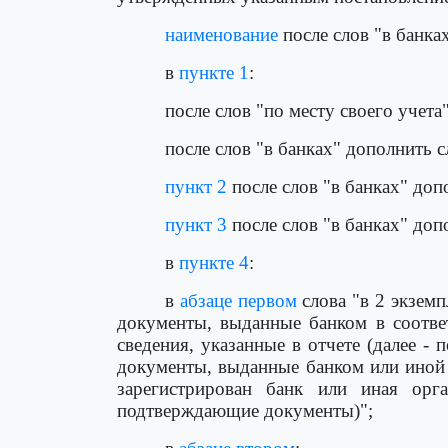
наименование
после слов "в банка
в
пункте 1
:
после слов "по месту своего учет
после слов "в банках" дополнить
пункт 2
после слов "в банках" до
пункт 3
после слов "в банках" до
в
пункте 4
:
в
абзаце первом
слова "в 2 экзем
документы, выданные банком в соответ
сведения, указанные в отчете (далее 
документы, выданные банком или иной 
зарегистрирован банк или иная орг
подтверждающие документы)";