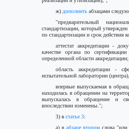
реализации и утилизации);";
ж)
дополнить
абзацами следую
"предварительный национ
стандартизации, который утвержде
по стандартизации и срок действия к
аттестат аккредитации - док
качестве органа по сертификации
определенной области аккредитации;
область аккредитации - сф
испытательной лаборатории (центра)
впервые выпускаемая в обраще
находилась в обращении на террито
выпускалась в обращение и св
впоследствии изменены.";
3) в
статье 3
:
а) в
абзаце втором
слова "или 