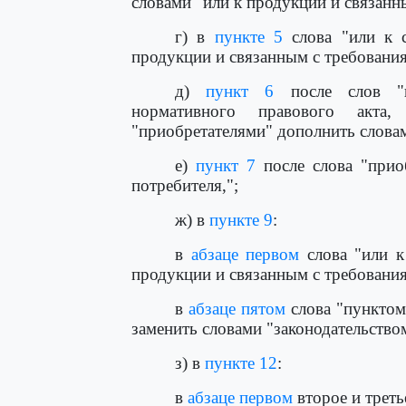
словами "или к продукции и связанн
г) в
пункте 5
слова "или к с
продукции и связанным с требовани
д)
пункт 6
после слов "н
нормативного правового акта
"приобретателями" дополнить словами
е)
пункт 7
после слова "приоб
потребителя,";
ж) в
пункте 9
:
в
абзаце первом
слова "или к
продукции и связанным с требовани
в
абзаце пятом
слова "пунктом
заменить словами "законодательство
з) в
пункте 12
:
в
абзаце первом
второе и треть