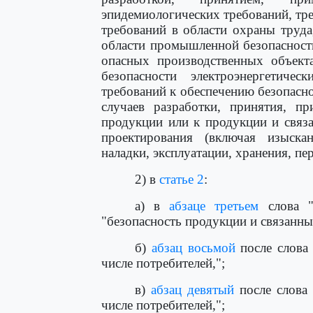
эпидемиологических требований, тр
требований в области охраны труда
области промышленной безопасности
опасных производственных объект
безопасности электроэнергетичес
требований к обеспечению безопасно
случаев разработки, принятия, п
продукции или к продукции и связ
проектирования (включая изыскани
наладки, эксплуатации, хранения, пе
2) в
статье 2
:
а) в
абзаце третьем
слова "б
"безопасность продукции и связанных
б)
абзац восьмой
после слова 
числе потребителей,";
в)
абзац девятый
после слова 
числе потребителей,";