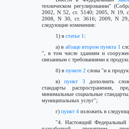
техническом регулировании" (Собр
2002, N 52, ст. 5140; 2005, N 19, с
2008, N 30, ст. 3616; 2009, N 29,
следующие изменения:
1) в
статье 1
:
а) в
абзаце втором пункта 1
сло
", в том числе зданиям и сооруже
связанным с требованиями к продук
б) в
пункте 2
слова "и к проду
в)
пункт 3
дополнить слова
стандарты распространения, пр
минимальные социальные стандарты,
муниципальных услуг";
г)
пункт 4
изложить в следующ
"4. Настоящий Федеральный з
разработкой, принятием, пр