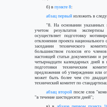
б) в
пункте 8
:
абзац первый
изложить в след
"8. На основании указанных 
учетом результатов экспертизы
осуществляет подготовку мотиви
отклонении проекта национального 
заседании технического комите
большинством голосов его члено
настоящей статьи документами и ре
четырнадцати календарных дней в 
подготовки техническим комит
предложения об утверждении или от
может быть более чем сто двадцат
технический комитет по стандартизац
абзац второй
после слов "коми
"в течение шестидесяти дней";
в) в
абзаце первом пункта 1