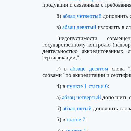
продукции и связанным с требовани
б)
абзац четвертый
дополнить с
в)
абзац девятый
изложить в с
"недопустимости совме
государственному контролю (надзор
деятельностью аккредитованных 
сертификации;";
г) в
абзаце десятом
слова "
словами "по аккредитации и сертифи
4) в
пункте 1 статьи 6
:
а)
абзац четвертый
дополнить с
б)
абзац пятый
дополнить слов
5) в
статье 7
:
а) в
пункте 1
: