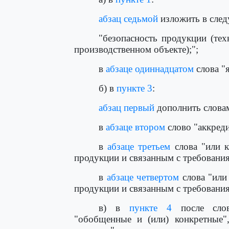
абзац седьмой
изложить в след
"безопасность продукции (те
производственном объекте);";
в
абзаце одиннадцатом
слова "
б) в
пункте 3
:
абзац первый
дополнить словам
в
абзаце втором
слово "аккреди
в
абзаце третьем
слова "или к
продукции и связанным с требовани
в
абзаце четвертом
слова "или
продукции и связанным с требовани
в) в
пункте 4
после слов
"обобщенные и (или) конкретные"