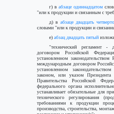
г) в
абзаце одиннадцатом
слов
"или к продукции и связанным с тре
д) в
абзаце двадцать четверт
словами "или к продукции и связанн
е)
абзац двадцать пятый
изложи
"технический регламент - 
договором Российской Федерац
установленном законодательством 
международным договором Российск
установленном законодательство
законом, или указом Президента 
Правительства Российской Фед
федерального органа исполнительн
устанавливает обязательные для пр
технического регулирования (п
требованиями к продукции проце
производства, строительства, монтаж