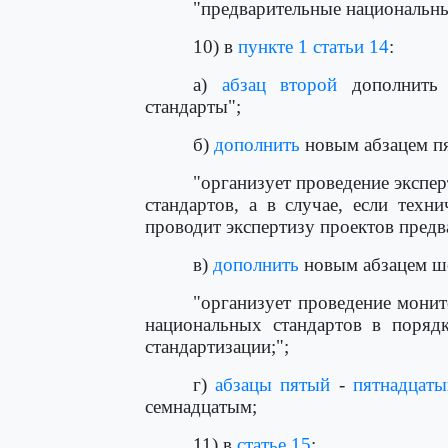
"предварительные национальны
10) в
пункте 1 статьи 14
:
а)
абзац второй
дополнить 
стандарты";
б)
дополнить
новым абзацем п
"организует проведение экспе
стандартов, а в случае, если техн
проводит экспертизу проектов предв
в)
дополнить
новым абзацем ш
"организует проведение мони
национальных стандартов в поряд
стандартизации;";
г)
абзацы пятый
-
пятнадцаты
семнадцатым;
11) в
статье 15
: