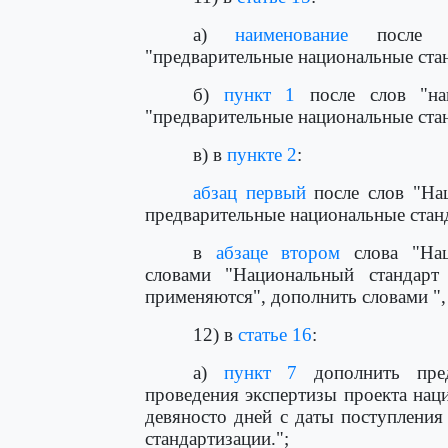
а)
наименование
после сл
"предварительные национальные стан
б)
пункт 1
после слов "нац
"предварительные национальные стан
в) в
пункте 2
:
абзац первый
после слов "Нац
предварительные национальные стан
в
абзаце втором
слова "Нац
словами "Национальный стандарт
применяются", дополнить словами ",
12) в
статье 16
:
а)
пункт 7
дополнить пред
проведения экспертизы проекта нац
девяносто дней с даты поступления
стандартизации.";