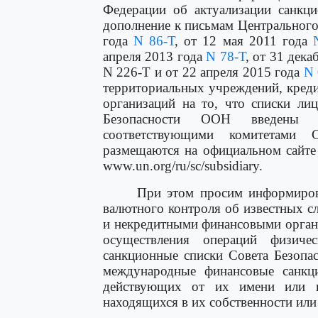
Федерации об актуализации санкц
дополнение к письмам Центрального
года
N 86-Т
, от 12 мая 2011 года
апреля 2013 года
N 78-Т
, от 31 дека
N 226-Т и от 22 апреля 2015 года
N 
территориальных учреждений, кред
организаций на то, что списки ли
Безопасности ООН введены оп
соответствующими комитетами 
размещаются на официальном сайте
www.un.org/ru/sc/subsidiary.
При этом просим информиров
валютного контроля об известных 
и некредитными финансовыми орган
осуществления операций физич
санкционные списки Совета Безопа
международные финансовые санкц
действующих от их имени или 
находящихся в их собственности или