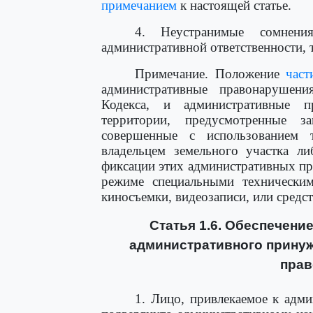
примечанием
к настоящей статье.
4. Неустранимые сомнени
административной ответственности, т
Примечание. Положение
част
административные правонарушен
Кодекса, и административные п
территории, предусмотренные з
совершенные с использованием т
владельцем земельного участка ли
фиксации этих административных п
режиме специальными технически
киносъемки, видеозаписи, или средс
Статья 1.6. Обеспечени
административного принуж
пра
1. Лицо, привлекаемое к адми