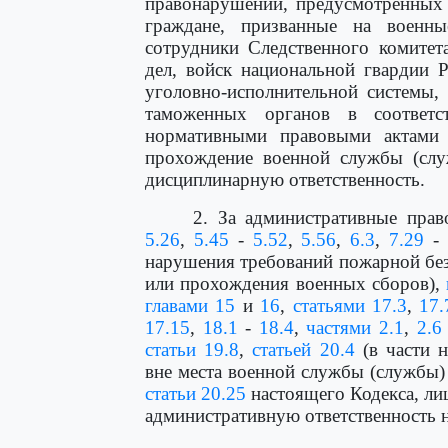
правонарушений, предусмотренны
граждане, призванные на военн
сотрудники Следственного комитет
дел, войск национальной гвардии 
уголовно-исполнительной системы,
таможенных органов в соответ
нормативными правовыми актами 
прохождение военной службы (слу
дисциплинарную ответственность.
2. За административные пра
5.26
,
5.45
-
5.52
,
5.56
,
6.3
,
7.29
-
нарушения требований пожарной без
или прохождения военных сборов),
главами 15
и
16
,
статьями 17.3
,
17.
17.15
,
18.1
-
18.4
,
частями 2.1
,
2.6
статьи 19.8
,
статьей 20.4
(в части 
вне места военной службы (службы
статьи 20.25
настоящего Кодекса, ли
административную ответственность 