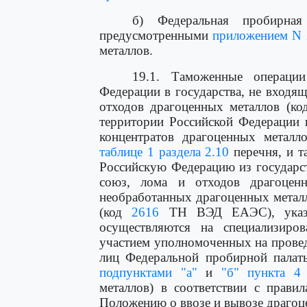
б) Федеральная пробирная
предусмотренными
приложением N 
металлов.
19.1. Таможенные операци
Федерации в государства, не входя
отходов драгоценных металлов (к
территории Российской Федерации 
концентратов драгоценных металл
таблице 1 раздела 2.10
перечня, и т
Российскую Федерацию из государс
союз, лома и отходов драгоцен
необработанных драгоценных металл
(код
2616
ТН ВЭД ЕАЭС), ука
осуществляются на специализиро
участием уполномоченных на прове
лиц Федеральной пробирной палаты
подпунктами "а"
и
"б" пункта 4
металлов) в соответствии с прав
Положению о ввозе и вывозе драгоц