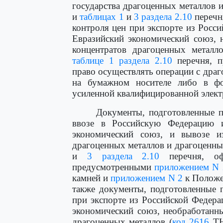
государства драгоценных металлов 
и
таблицах 1
и
3 раздела 2.10
перечня
контроля цен при экспорте из Росси
Евразийский экономический союз, 
концентратов драгоценных металло
таблице 1 раздела 2.10
перечня, п
право осуществлять операции с дра
на бумажном носителе либо в фо
усиленной квалифицированной элек
Документы, подготовленные п
ввозе в Российскую Федерацию и
экономический союз, и вывозе и
драгоценных металлов и драгоценны
и
3 раздела 2.10
перечня, оф
предусмотренными
приложением N 
камней и
приложением N 2
к Положен
также документы, подготовленные п
при экспорте из Российской Федера
экономический союз, необработанн
драгоценных металлов (
код 2616
ТН