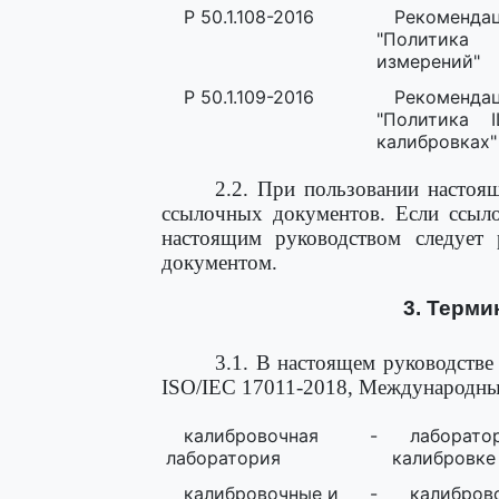
Р 50.1.108-2016
Рекоменда
"Политика 
измерений"
Р 50.1.109-2016
Рекоменда
"Политика 
калибровках"
2.2. При пользовании настоя
ссылочных документов. Если ссыло
настоящим руководством следует 
документом.
3. Терми
3.1. В настоящем руководств
ISO/IEC 17011-2018, Международным
калибровочная
-
лаборат
лаборатория
калибровке
калибровочные и
-
калибро