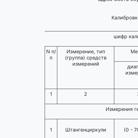
Калибровк
шифр кал
N п/
Измерение, тип
Ме
п
(группа) средств
измерений
диа
изме
1
2
Измерения г
1
Штангенциркули
(0 - 