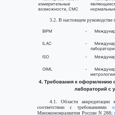
измерительные
являющие
возможности, CMC
нормальных
3.2. В настоящем руководстве
BIPM
-
Междунар
ILAC
-
Междуна
лаборатори
ISO
-
Междунар
OIML
-
Междуна
метрологии
4. Требования к оформлению 
лабораторий с 
4.1. Области аккредитации
соответствии с требованиями
Минэкономразвития России N 288;