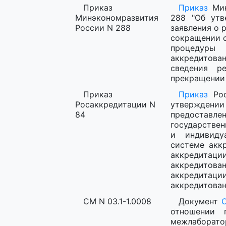
Приказ
Приказ
Мин
Минэкономразвития
288 "Об утв
России N 288
заявления о 
сокращении о
процедур
аккредитован
сведения р
прекращении
Приказ
Приказ
Рос
Росаккредитации N
утвержден
84
предоставле
государствен
и индивиду
системе акк
аккредита
аккредито
аккредитаци
аккредитован
СМ N 03.1-1.0008
Документ
С
отношении 
межлабора