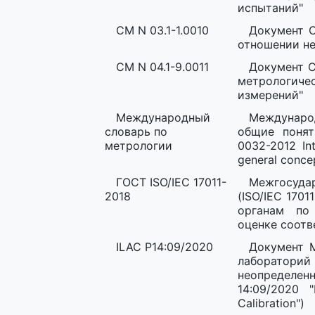
испытаний"
СМ N 03.1-1.0010
Документ С
отношении не
СМ N 04.1-9.0011
Документ С
метрологи
измерений"
Международный
Междунаро
словарь по
общие поня
метрологии
0032-2012 Int
general conce
ГОСТ ISO/IEC 17011-
Межгосудар
2018
(ISO/IEC 1701
органам по
оценке соотв
ILAC P14:09/2020
Документ 
лабораторий 
неопределен
14:09/2020 "
Calibration")