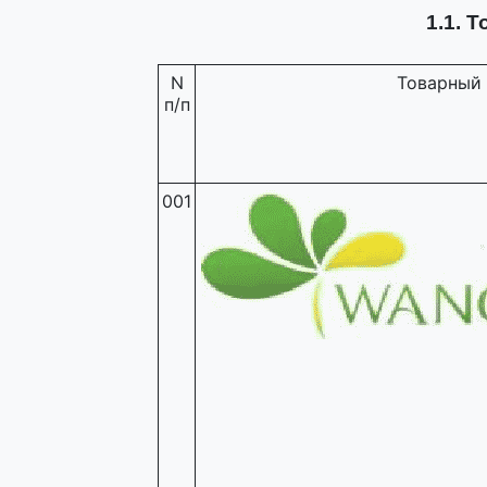
1.1. 
N
Товарный 
п/п
001