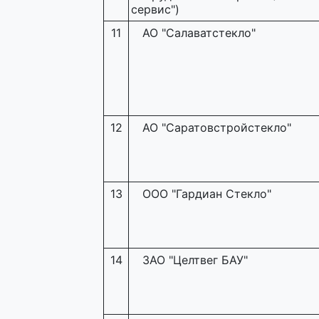
сервис")
11
АО "Салаватстекло"
12
АО "Саратовстройстекло"
13
ООО "Гардиан Стекло"
14
ЗАО "Целтвег БАУ"