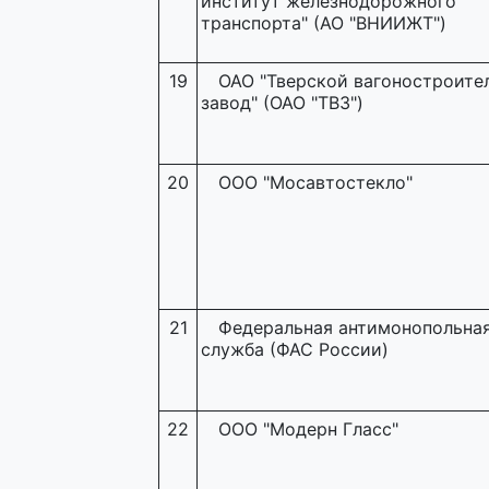
институт железнодорожного
транспорта" (АО "ВНИИЖТ")
19
ОАО "Тверской вагоностроите
завод" (ОАО "ТВЗ")
20
ООО "Мосавтостекло"
21
Федеральная антимонопольна
служба (ФАС России)
22
ООО "Модерн Гласс"