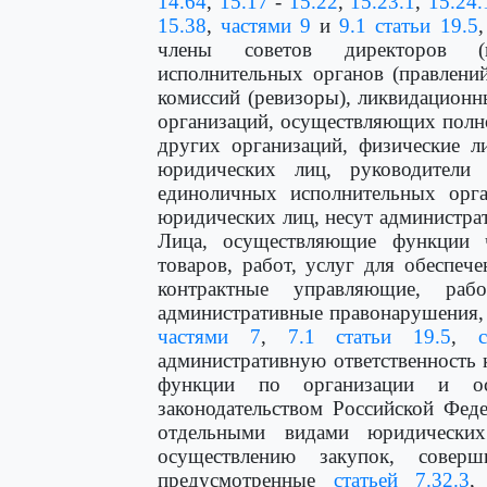
14.64
,
15.17
-
15.22
,
15.23.1
,
15.24.
15.38
,
частями 9
и
9.1 статьи 19.5
члены советов директоров (на
исполнительных органов (правлени
комиссий (ревизоры), ликвидацион
организаций, осуществляющих полн
других организаций, физические л
юридических лиц, руководители
единоличных исполнительных орга
юридических лиц, несут администра
Лица, осуществляющие функции 
товаров, работ, услуг для обеспе
контрактные управляющие, раб
административные правонарушения
частями 7
,
7.1 статьи 19.5
,
административную ответственность
функции по организации и ос
законодательством Российской Феде
отдельными видами юридически
осуществлению закупок, соверш
предусмотренные
статьей 7.32.3