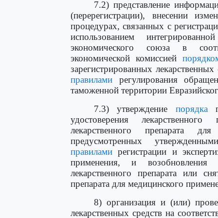
7.2) представление информац
(перерегистрации), внесении изм
процедурах, связанных с регистрац
использованием интегрированн
экономического союза в соот
экономической комиссией
порядко
зарегистрированных лекарственных 
правилами
регулирования обращен
таможенной территории Евразийског
7.3) утверждение
порядка
пр
удостоверения лекарственного
лекарственного препарата дл
предусмотренных утвержденным
правилами
регистрации и эксперти
применения, и возобновления д
лекарственного препарата или сня
препарата для медицинского примен
8) организация и (или) пров
лекарственных средств на соответс