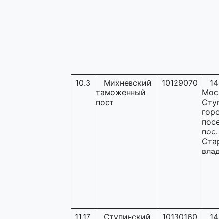
10.3
Михневский
10129070
14
таможенный
Моск
пост
Ступ
гор
пос
пос.
Ста
влад
11.17
Ступинский
10130160
14