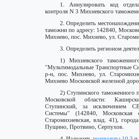
1. Аннулировать код отдел
контроля N 3 Михневского таможенн
2. Определить местонахожден
таможни по адресу: 142840, Московс
Михнево, пос. Михнево, ул. Старомих
3. Определить регионом деятел
1) Михневского таможенно
"Мультимодальные Транспортные Си
р-н, пос. Михнево, ул. Старомихн
Михнево Московской железной доро
2) Ступинского таможенного 
Московской области: Каширски
Ступинский, за исключением С
Системы" (142840, Московская 
Старомихневская, влад. 41), город
Пущино, Протвино, Серпухов.
4. Изложить
подпункты 10.3
и