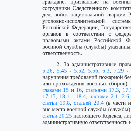
граждане, призванные на военн
сотрудники Следственного комитет
дел, войск национальной гвардии 
уголовно-исполнительной систе
Российской Федерации, Государств
органов в соответствии с феде
правовыми актами Российской Ф
военной службы (службы) указанны
ответственность.
2. За административные пра
5.26
,
5.45
-
5.52
,
5.56
,
6.3
,
7.29
-
нарушения требований пожарной без
или прохождения военных сборов),
главами 15
и
16
,
статьями 17.3
,
17.
17.15
,
18.1
-
18.4
,
частями 2.1
,
2.6
статьи 19.8
,
статьей 20.4
(в части 
вне места военной службы (службы
статьи 20.25
настоящего Кодекса, ли
административную ответственность 