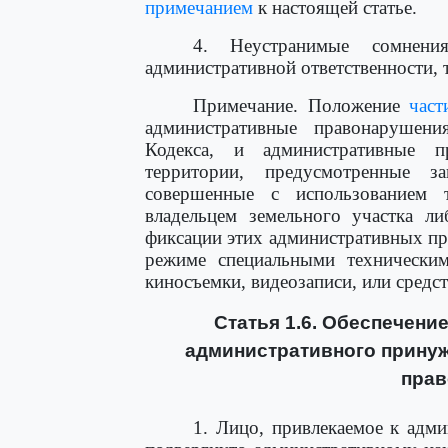
примечанием
к настоящей статье.
4. Неустранимые сомнени
административной ответственности, т
Примечание. Положение
част
административные правонарушен
Кодекса, и административные п
территории, предусмотренные з
совершенные с использованием т
владельцем земельного участка ли
фиксации этих административных п
режиме специальными технически
киносъемки, видеозаписи, или средс
Статья 1.6. Обеспечени
административного принуж
пра
1. Лицо, привлекаемое к адми